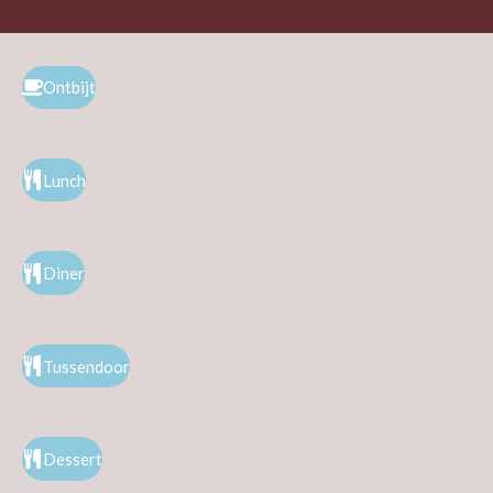
Ontbijt
Lunch
Diner
Tussendoor
Dessert