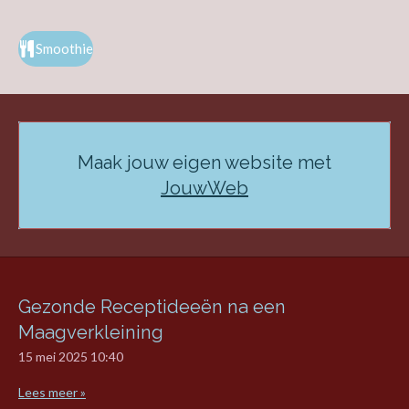
Smoothie
Maak jouw eigen website met
JouwWeb
Gezonde Receptideeën na een
Maagverkleining
15 mei 2025
10:40
Lees meer »