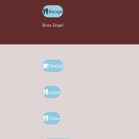
Recept
Bron: Zespri
Ontbijt
Lunch
Diner