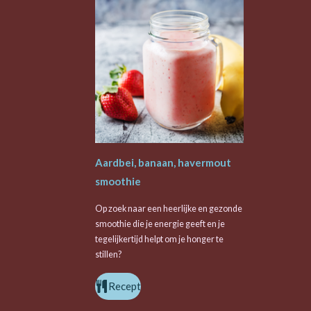
Aardbei, banaan, havermout
smoothie
Op zoek naar een heerlijke en gezonde
smoothie die je energie geeft en je
tegelijkertijd helpt om je honger te
stillen?
Recept