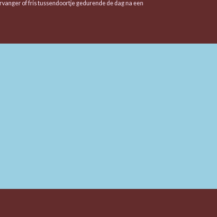
rvanger of fris tussendoortje gedurende de dag na een